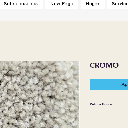
Sobre nosotros
New Page
Hogar
Servic
CROMO
Agr
Return Policy
*JJ PISOS Y SUMI
GARANTÍAS EXPRES
CUALQUIER MERCA