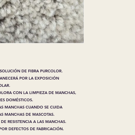
EXPRESADA EN EL
*TODAS LAS GARAN
PROVIENE DEL FA
*TARIFA DE REPOS
PEDIDOS CANCELA
ESPECIALES O ART
*TODAS LAS VENTA
REEMBOLSOS EN A
ESPECIALES
*LA HOJA DE PREP
ES PARTE INTEGRA
 SOLUCIÓN DE FIBRA PURCOLOR.
TRABAJO REQUIERE
VANECERÁ POR LA EXPOSICIÓN
CLIENTE ES RESPO
OLAR.
ADICIONAL DE MA
OLORA CON LA LIMPIEZA DE MANCHAS,
*TODOS LOS PREC
INDICADOS EN ES
RES DOMÉSTICOS.
DÍAS EXCEPTO
ART
 LAS MANCHAS CUANDO SE CUIDA
*TODAS LAS VENTA
AS MANCHAS DE MASCOTAS.
EXCEPCIONES
 DE RESISTENCIA A LAS MANCHAS.
POR DEFECTOS DE FABRICACIÓN.