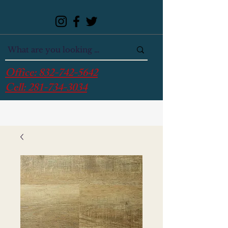
Office:
832-742-5642
Cell:
281-734-3034