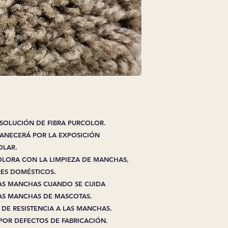
EXPRESADA EN EL
*TODAS LAS GARAN
PROVIENE DEL FA
*TARIFA DE REPOS
PEDIDOS CANCELA
ESPECIALES O ART
*TODAS LAS VENTA
REEMBOLSOS EN A
ESPECIALES
*LA HOJA DE PREP
ES PARTE INTEGRA
 SOLUCIÓN DE FIBRA PURCOLOR.
TRABAJO REQUIERE
VANECERÁ POR LA EXPOSICIÓN
CLIENTE ES RESPO
ADICIONAL DE MA
OLAR.
*TODOS LOS PREC
OLORA CON LA LIMPIEZA DE MANCHAS,
INDICADOS EN ES
RES DOMÉSTICOS.
DÍAS EXCEPTO
ART
 LAS MANCHAS CUANDO SE CUIDA
*TODAS LAS VENTA
AS MANCHAS DE MASCOTAS.
EXCEPCIONES
 DE RESISTENCIA A LAS MANCHAS.
POR DEFECTOS DE FABRICACIÓN.