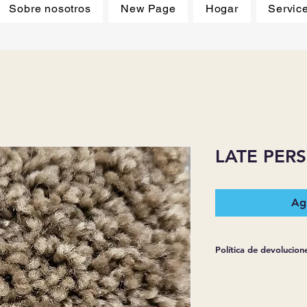
Sobre nosotros
New Page
Hogar
Servic
LATE PER
Agr
Política de devolucion
*JJ PISOS Y SUMI
GARANTÍAS EXPRES
CUALQUIER MERCA