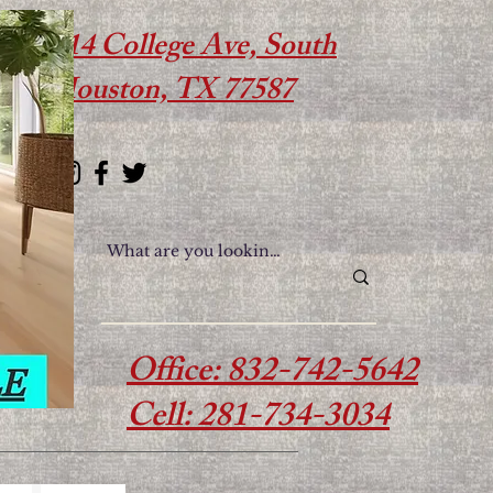
614 College Ave, South
Houston, TX 77587
Office: 832-742-5642
Cell: 281-734-3034