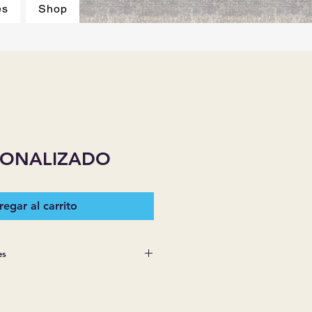
es
Shop
SONALIZADO
egar al carrito
es
NISTROS NO OTORGAN
AS O IMPLÍCITAS SOBRE
NCÍA VENDIDA QUE NO ESTÉ