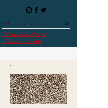
Office:
832-742-5642
Cell:
281-734-3034