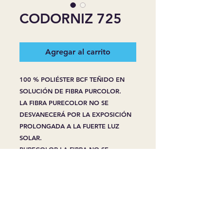
CODORNIZ 725
Agregar al carrito
100 % POLIÉSTER BCF TEÑIDO EN
SOLUCIÓN DE FIBRA PURCOLOR.
LA FIBRA PURECOLOR NO SE
DESVANECERÁ POR LA EXPOSICIÓN
PROLONGADA A LA FUERTE LUZ
SOLAR.
PURECOLOR LA FIBRA NO SE
DECOLORA CON LA LIMPIEZA DE
MANCHAS, INCLUSO CON LEJÍA O
LIMPIADORES DOMÉSTICOS.
LA FIBRA PURECOLOR RESISTE A LAS
MANCHAS CUANDO SE CUIDA