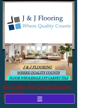
614 College Ave, South Houston,
TX 77587